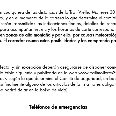
en cualquiera de las distancias de la Trail Vielha Molières 3
to, y
en el momento de la carrera lo que determine el comit
serán transmitidas las indicaciones finales, detalles del recor
s para acompañantes, etc y los horarios de corte correspond
 en zonas de alta montaña y por ello, por causas meteorológ
e. El corredor asume estas posibilidades y las comprende po
defecto, y sin excepción deberán asegurarse de disponer com
a tabla siguiente y publicada en la web
www.trailmolieres
ulio, y según lo que determine el Comité de Seguridad, en bas
 finalmente alguno de los artículos de la lista no es obligat
(se podrá dejar en la bolsa de vida).
eléfonos de emergencias
T