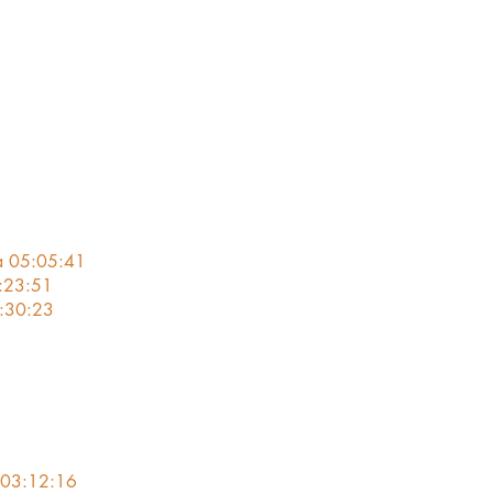
K 3200d+
eres
a 05:05:41
5:23:51
5:30:23
00d+
eres
 03:12:16