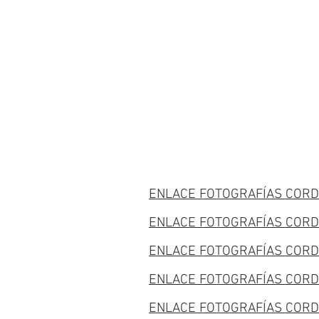
Cherta
2:23:43
🥈
Ivan
Moreno
MONTPIUS SKYRACE
2:24:35
Categoría
🥉
Mujeres
Ivan
Veteranas
Calvó
2:25:14
🥇
Mireia
Hernández
3:08:31
🥈
Mercedes
Velasco
ENLACE FOTOGRAFÍAS CORD
3:12:00
🥉
Evacris
ENLACE FOTOGRAFÍAS CORD
Llovat
3:25:17
ENLACE FOTOGRAFÍAS CORD
ENLACE FOTOGRAFÍAS CORD
ENLACE FOTOGRAFÍAS CORD