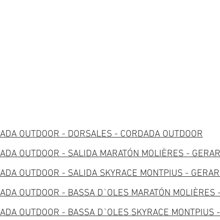
Orgué
Sellés
3:03:17
2:51:
🥈
🥈
Mireia
Rogelio
Hernández
Lucas
3:08:31
2:52:4
🥉
🥉
Carolina
Aritz
García
Garmen
3:10:31
2:53:5
ADA OUTDOOR - DORSALES - CORDADA OUTDOOR
ADA OUTDOOR - SALIDA MARATÓN MOLIÈRES - GERA
ADA OUTDOOR - SALIDA SKYRACE MONTPIUS - GERA
ADA OUTDOOR - BASSA D`OLES MARATÓN MOLIÈRES 
ADA OUTDOOR - BASSA D`OLES SKYRACE MONTPIUS 