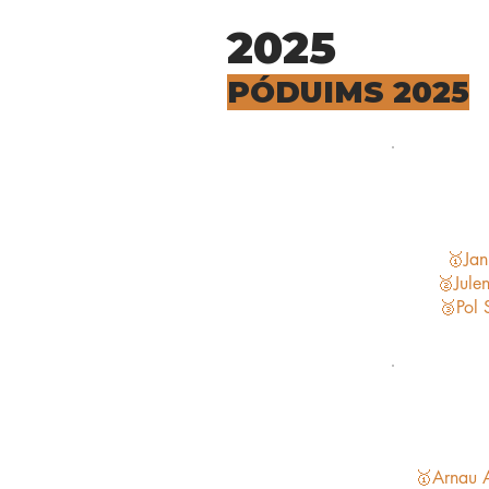
2025
PÓDUIMS 2025
Maratón
Cate
🥇Jan
🥈Jule
🥉Pol 
Mon
Cate
🥇Arnau 