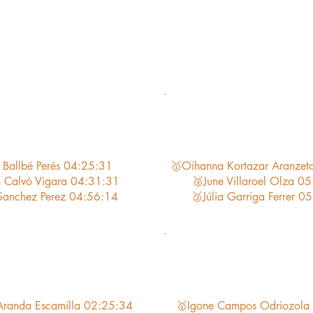
 Molieres 39K 3200d+
Maratón Molieres 39
goria General Hombres
Categoria General Muj
 Ballbé Perés 04:25:31
🥇Oihanna Kortazar Aranzet
n Calvó Vigara 04:31:31
🥈June Villaroel Olza 0
Sanchez Perez 04:56:14
🥉Júlia Garriga Ferrer 0
tpius 24K 1800d+
Montpius 24K 18
goria General Hombres
Categoria General Muj
Aranda Escamilla 02:25:34
🥇Igone Campos Odriozola